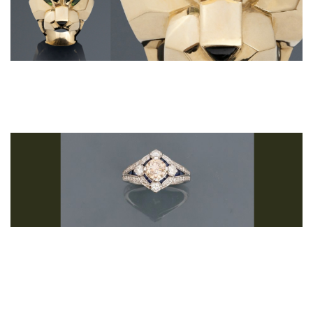
Adjugé 13 335 €
CARTIER, La Panthère.
Bague en or jaune, 750 MM, ...
Adjugé 3302 €
Jolie bague plate en or gris, 750 MM,
centrée d'un diamant taille brillant
pesant 1,10 carat ...