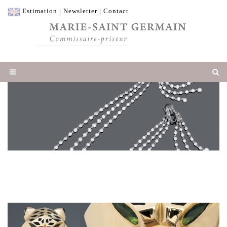
Estimation
|
Newsletter
|
Contact
Adjugé 7 620 €
Sublimes pendants d'oreilles dessinant cha
une double cascade de diamants en or gris