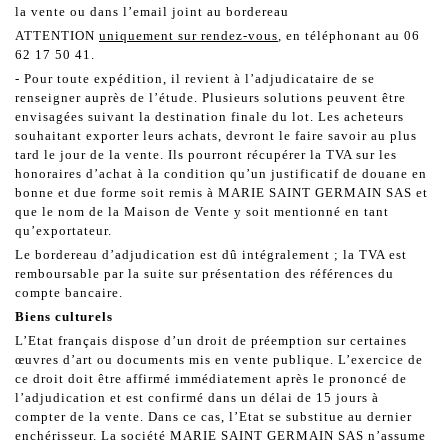
la vente ou dans l’email joint au bordereau
ATTENTION
uniquement sur rendez-vous
,
en téléphonant au 06
62 17 50 41.
- Pour toute expédition, il revient à l’adjudicataire de se
renseigner auprès de l’étude. Plusieurs solutions peuvent être
envisagées suivant la destination finale du lot. Les acheteurs
souhaitant exporter leurs achats, devront le faire savoir au plus
tard le jour de la vente. Ils pourront récupérer la TVA sur les
honoraires d’achat à la condition qu’un justificatif de douane en
bonne et due forme soit remis à MARIE SAINT GERMAIN SAS et
que le nom de la Maison de Vente y soit mentionné en tant
qu’exportateur.
Le bordereau d’adjudication est dû intégralement ; la TVA est
remboursable par la suite sur présentation des références du
compte bancaire.
Biens culturels
L’Etat français dispose d’un droit de préemption sur certaines
œuvres d’art ou documents mis en vente publique. L’exercice de
ce droit doit être affirmé immédiatement après le prononcé de
l’adjudication et est confirmé dans un délai de 15 jours à
compter de la vente. Dans ce cas, l’Etat se substitue au dernier
enchérisseur. La société MARIE SAINT GERMAIN SAS n’assume