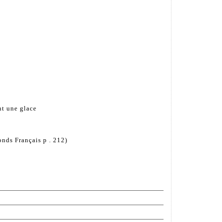
nt une glace
onds Français p . 212)