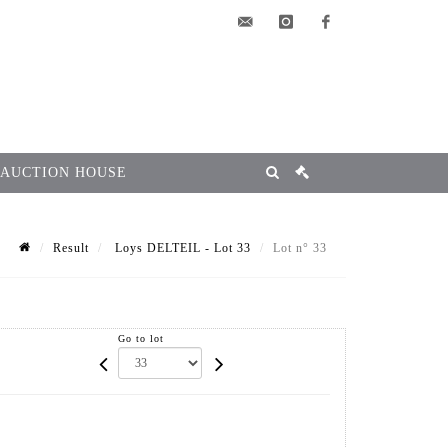
elsa@msg-
instagram
facebook
encheres.com
 AUCTION HOUSE
Result
Loys DELTEIL - Lot 33
Lot n° 33
Go to lot