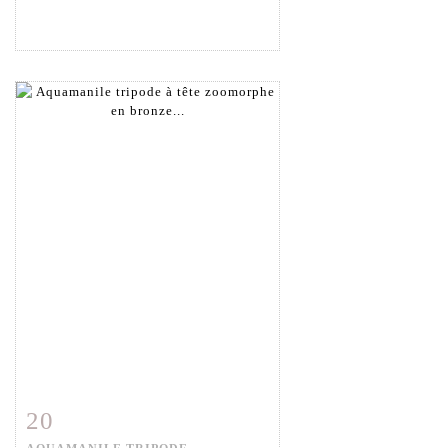
20
Item detail
Zoom