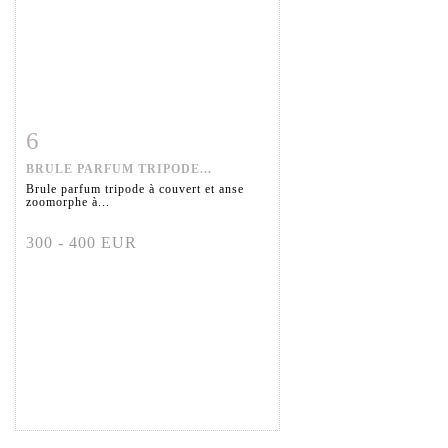
6
Item detail
Zoom
BRULE PARFUM TRIPODE...
Brule parfum tripode à couvert et anse
zoomorphe à...
300 - 400 EUR