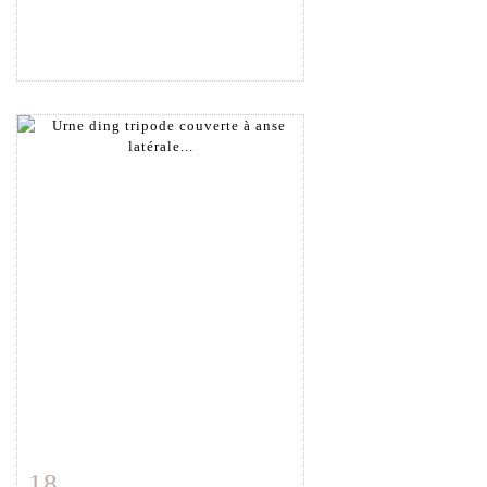
18
Item detail
Zoom