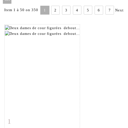
Item 1 à 50 on 350
1
2
3
4
5
6
7
Next
1
Item detail
Zoom