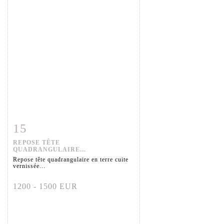
15
Item detail
Zoom
REPOSE TÊTE
QUADRANGULAIRE...
Repose tête quadrangulaire en terre cuite
vernissée...
1200 - 1500 EUR