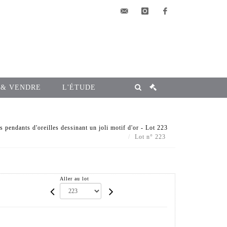
elsa@msg-
instagram
facebook
encheres.com
 & VENDRE
L'ÉTUDE
 pendants d'oreilles dessinant un joli motif d'or - Lot 223
Lot n° 223
Aller au lot