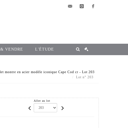
elsa@msg-
instagram
facebook
encheres.com
 & VENDRE
L'ÉTUDE
 montre en acier modèle iconique Cape Cod cr - Lot 203
Lot n° 203
Aller au lot