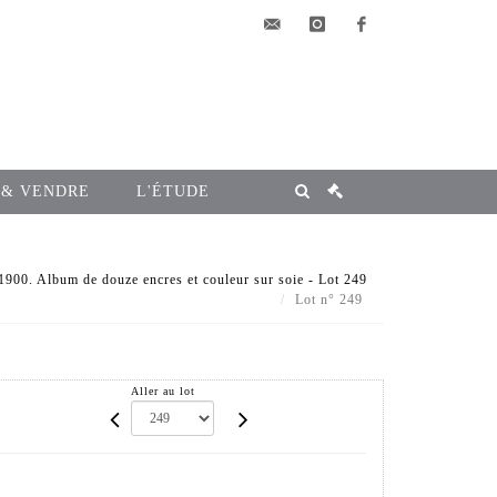
elsa@msg-
instagram
facebook
encheres.com
 & VENDRE
L'ÉTUDE
900. Album de douze encres et couleur sur soie - Lot 249
Lot n° 249
Aller au lot