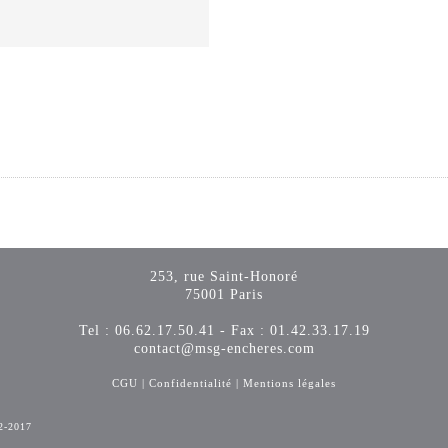
253, rue Saint-Honoré
75001 Paris
Tel : 06.62.17.50.41 - Fax : 01.42.33.17.19
contact@msg-encheres.com
CGU
|
Confidentialité
|
Mentions légales
2-2017