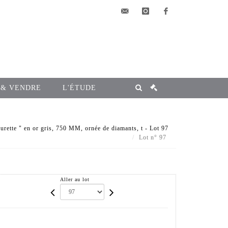
elsa@msg-
instagram
facebook
encheres.com
 & VENDRE
L'ÉTUDE
urette " en or gris, 750 MM, ornée de diamants, t - Lot 97
Lot n° 97
Aller au lot