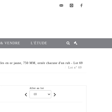
elsa@msg-
instagram
facebook
encheres.com
 & VENDRE
L'ÉTUDE
lles en or jaune, 750 MM, ornée chacune d'un rub - Lot 69
Lot n° 69
Aller au lot