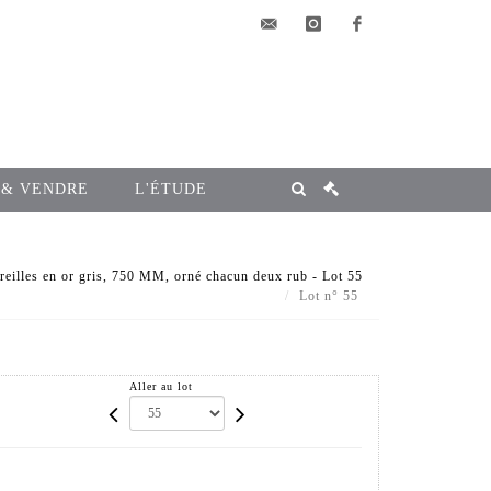
elsa@msg-
instagram
facebook
encheres.com
 & VENDRE
L'ÉTUDE
reilles en or gris, 750 MM, orné chacun deux rub - Lot 55
Lot n° 55
Aller au lot