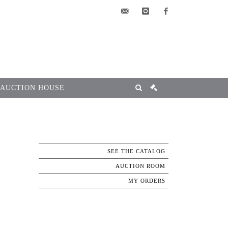
elsa@msg-
instagram
facebook
encheres.com
 AUCTION HOUSE
SEE THE CATALOG
AUCTION ROOM
MY ORDERS