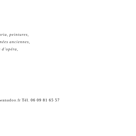
aria, peintures,
nées anciennes,
s d’opéra,
wanadoo.fr
Tél. 06 09 81 65 57