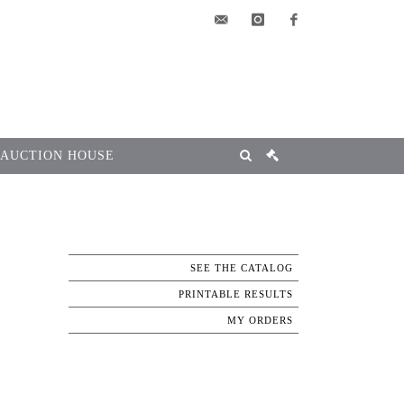
elsa@msg-
instagram
facebook
encheres.com
 AUCTION HOUSE
SEE THE CATALOG
PRINTABLE RESULTS
MY ORDERS