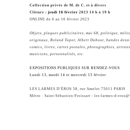
Collection privée de M. de C. et à divers
Clôture :
jeudi 16 février
2023 14 h à 19 h
ONLINE du 6 au 16 février 2023
Objets, plaques publicitaires, mai 68, politique, milit
originaux, Roland Topor, Albert Dubout, bandes dessi
comics, livres, cartes postales, photographies, artiste
musiciens, personnalités, etc.
EXPOSITIONS PUBLIQUES SUR RENDEZ-VOUS
Lundi 13, mardi 14 et mercredi 15 février
LES LARMES D’ÉROS 58, rue Amelot 75011 PARIS
Métro : Saint-Sébastien-Froissart -
les-larmes-d-eros@