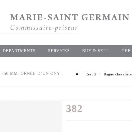
DEPARTMENTS
SERVICES
BUY & SELL
THE
750 MM, ORNÉE D’UN ONY -
Result
Bague chevalière
382