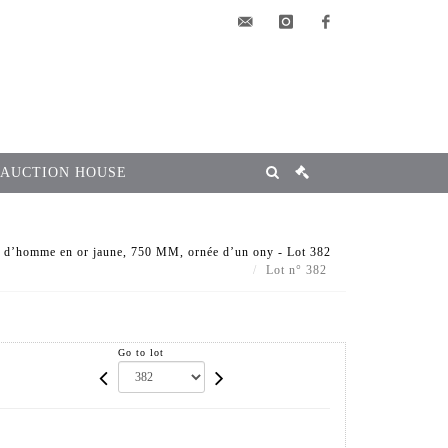
elsa@msg-
instagram
facebook
encheres.com
 AUCTION HOUSE
 d’homme en or jaune, 750 MM, ornée d’un ony - Lot 382
Lot n° 382
Go to lot