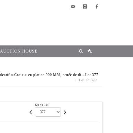
elsa@msg-
instagram
facebook
encheres.com
 AUCTION HOUSE
dentif « Croix » en platine 900 MM, ornée de di - Lot 377
Lot n° 377
Go to lot