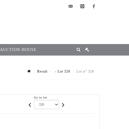
elsa@msg-
instagram
facebook
encheres.com
 AUCTION HOUSE
Result
- Lot 326
Lot n° 326
Go to lot