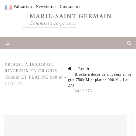
Valuation
|
Newsletter
|
Contact us
BROCHE À DÉCOR DE
Result
RINCEAUX EN OR GRIS
Broche à décor de rinceaux en or
750MM ET PLATINE 900 M -
gris 750MM et platine 900 M - Lot
LOT 273
273
Lot n° 273