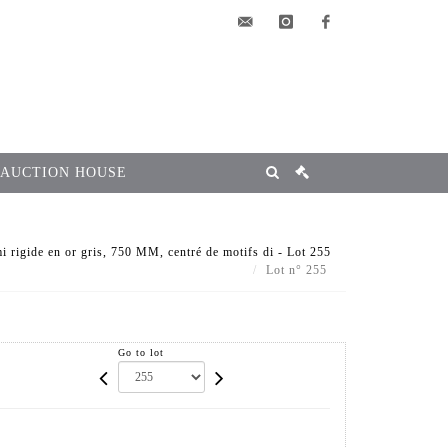
elsa@msg-
instagram
facebook
encheres.com
 AUCTION HOUSE
i rigide en or gris, 750 MM, centré de motifs di - Lot 255
Lot n° 255
Go to lot