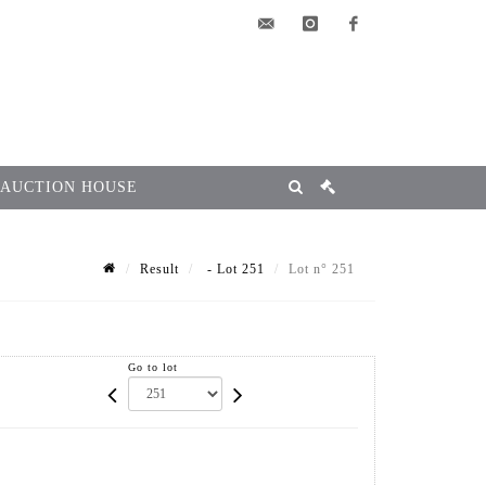
elsa@msg-
instagram
facebook
encheres.com
 AUCTION HOUSE
Result
- Lot 251
Lot n° 251
Go to lot