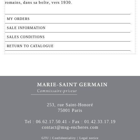
romains, dans sa boîte, vers 1930.
MY ORDERS
SALE INFORMATION
SALES CONDITIONS
RETURN TO CATALOGUE
253, rue Saint-Honoré
75001 Paris
Tel : 06.62.17.50.41 - Fax : 01.42.33.17.19
contact@msg-encheres.com
GTU
|
Confidentiality
|
Legal notice