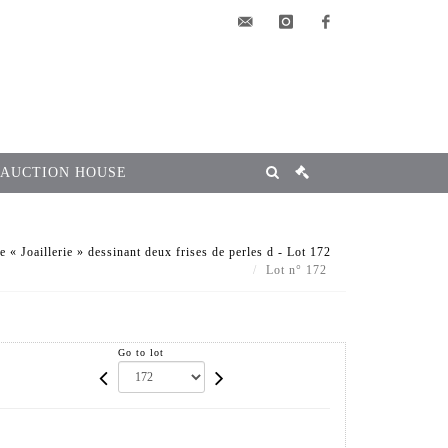
elsa@msg-
instagram
facebook
encheres.com
 AUCTION HOUSE
 « Joaillerie » dessinant deux frises de perles d - Lot 172
Lot n° 172
Go to lot