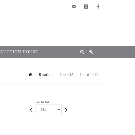
elsa@msg-
instagram
facebook
encheres.com
 AUCTION HOUSE
Result
- Lot 115
Lot n° 115
Go to lot