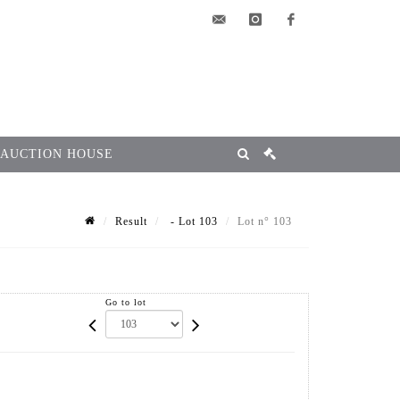
elsa@msg-
instagram
facebook
encheres.com
 AUCTION HOUSE
Result
- Lot 103
Lot n° 103
Go to lot