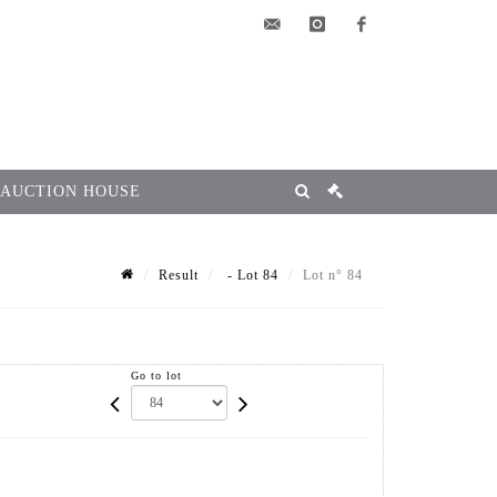
elsa@msg-
instagram
facebook
encheres.com
 AUCTION HOUSE
Result
- Lot 84
Lot n° 84
Go to lot