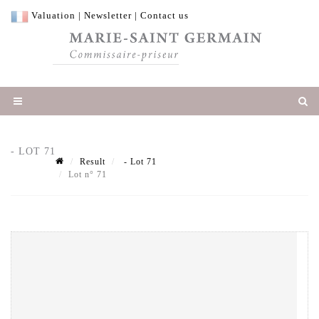
Valuation
|
Newsletter
|
Contact us
- LOT 71
Result
- Lot 71
Lot n° 71