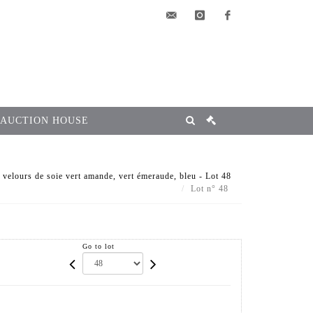
elsa@msg-
instagram
facebook
encheres.com
 AUCTION HOUSE
velours de soie vert amande, vert émeraude, bleu - Lot 48
Lot n° 48
Go to lot