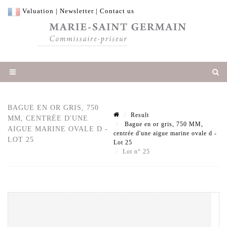
Valuation
|
Newsletter
|
Contact us
BAGUE EN OR GRIS, 750
Result
MM, CENTRÉE D'UNE
Bague en or gris, 750 MM,
AIGUE MARINE OVALE D -
centrée d'une aigue marine ovale d -
LOT 25
Lot 25
Lot n° 25