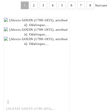
1
2
3
4
5
6
7
8
Suivant
1
Fiche détaillée
Zoom
[ALEXIS GOUIN (1799-1855),...