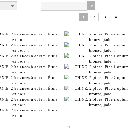
1
2
3
4
5
 détaillée
Zoom
Fiche détaillée
Zoo