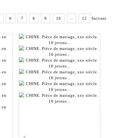
6
7
8
9
10
..
12
Suivant
m
Fiche détaillée
Zoom