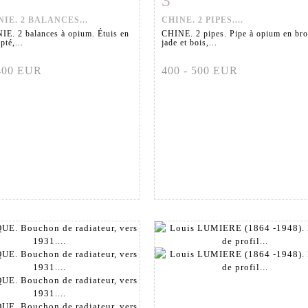
3
IE. 2 BALANCES...
CHINE. 2 PIPES....
E. 2 balances à opium. Étuis en
CHINE. 2 pipes. Pipe à opium en bro
pté,...
jade et bois,...
 400 EUR
400 - 500 EUR