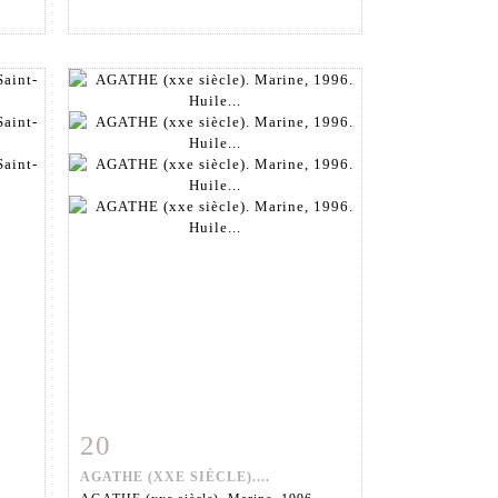
20
m
Fiche détaillée
Zoom
AGATHE (XXE SIÈCLE)....