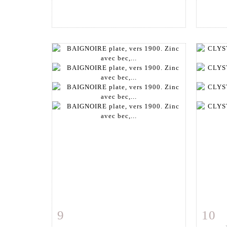
9
10
Fiche détaillée
Zoom
Fiche