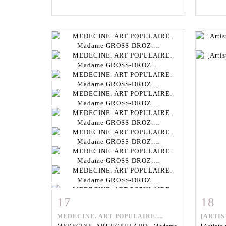
17
18
Fiche détaillée
Zoom
Fiche
MEDECINE. ART POPULAIRE....
[ARTIS