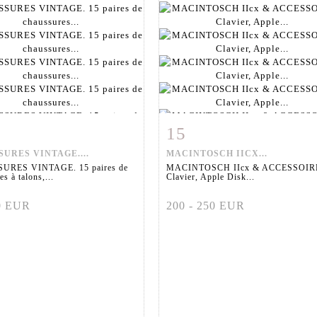
15
 détaillée
Zoom
Fiche détaillée
Zoo
URES VINTAGE....
MACINTOSCH IICX...
URES VINTAGE. 15 paires de
MACINTOSCH IIcx & ACCESSOIR
s à talons,...
Clavier, Apple Disk...
80 EUR
200 - 250 EUR