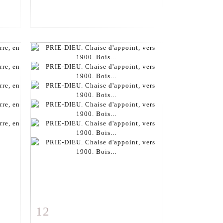
12
m
Fiche détaillée
Zoom