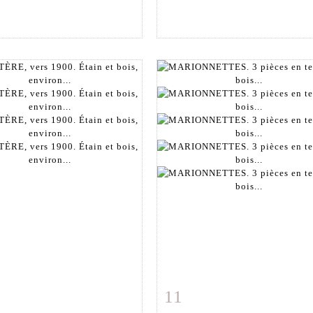
11
 détaillée
Zoom
Fiche détaillée
Zoo