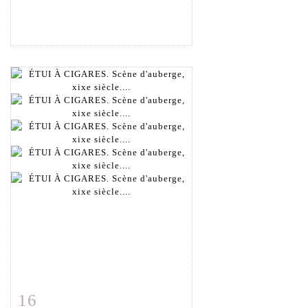
16
Fiche détaillée
Zoom