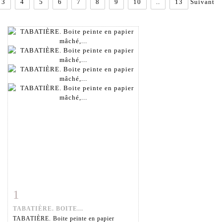
3
4
5
6
7
8
9
10
..
13
Suivant
1
Fiche détaillée
Zoom
TABATIÈRE. BOITE...
TABATIÈRE. Boite peinte en papier