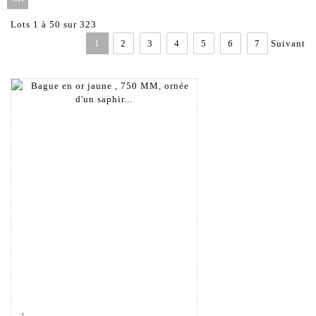
Lots 1 à 50 sur 323
1
2
3
4
5
6
7
Suivant
Fiche détaillée
Zoom