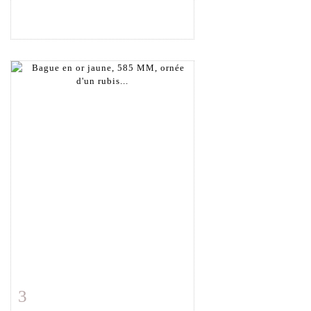
3
Fiche détaillée
Zoom