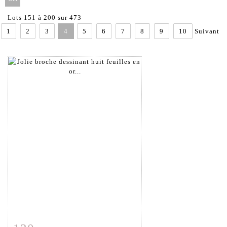
Lots 151 à 200 sur 473
1
2
3
4
5
6
7
8
9
10
Suivant
Fiche détaillée
Zoom