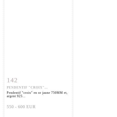
142
Fiche détaillée
Zoom
PENDENTIF "CROIX"...
Pendentif "croix" en or jaune 750MM et,
argent 925...
550 - 600 EUR