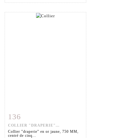
136
Fiche détaillée
Zoom
COLLIER "DRAPERIE"...
Collier "draperie" en or jaune, 750 MM,
centré de cinq...