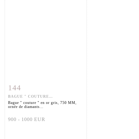
144
Fiche détaillée
Zoom
BAGUE " COUTURE...
Bague " couture " en or gris, 750 MM,
ornée de diamants...
900 - 1000 EUR