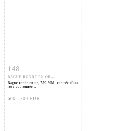
148
Fiche détaillée
Zoom
BAGUE RONDE EN OR,...
Bague ronde en or, 750 MM, centrée d'une
rose couronnée...
600 - 700 EUR