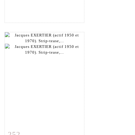
252
Fiche détaillée
Zoom