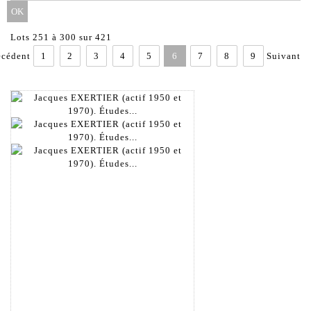
Lots 251 à 300 sur 421
écédent
1
2
3
4
5
6
7
8
9
Suivant