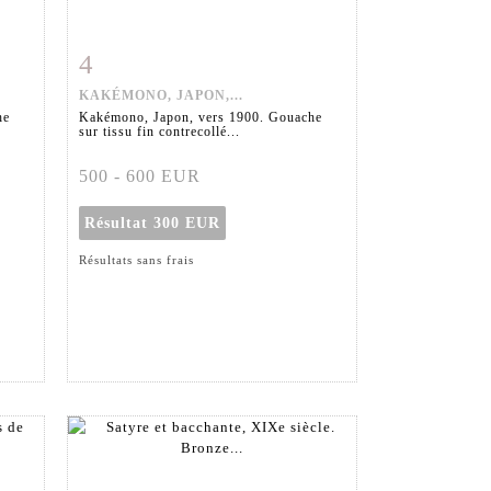
4
m
Fiche détaillée
Zoom
KAKÉMONO, JAPON,...
he
Kakémono, Japon, vers 1900. Gouache
sur tissu fin contrecollé...
500 - 600 EUR
Résultat
300 EUR
Résultats sans frais