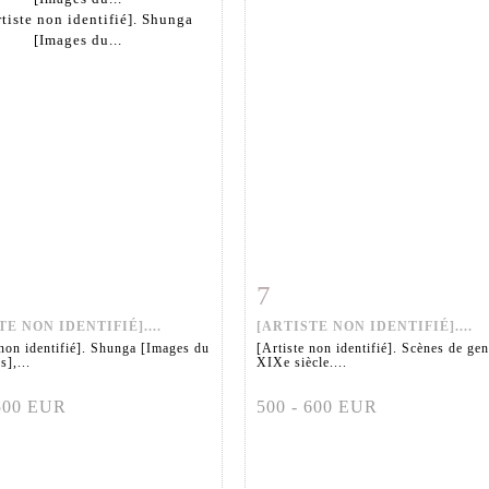
7
 détaillée
Zoom
Fiche détaillée
Zoo
TE NON IDENTIFIÉ]....
[ARTISTE NON IDENTIFIÉ]....
 non identifié]. Shunga [Images du
[Artiste non identifié]. Scènes de gen
s],...
XIXe siècle....
 500 EUR
500 - 600 EUR