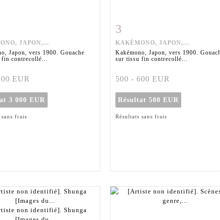
3
 détaillée
Zoom
Fiche détaillée
Zoo
NO, JAPON,...
KAKÉMONO, JAPON,...
o, Japon, vers 1900. Gouache
Kakémono, Japon, vers 1900. Gouac
 fin contrecollé...
sur tissu fin contrecollé...
 800 EUR
500 - 600 EUR
tat
3 000 EUR
Résultat
500 EUR
 sans frais
Résultats sans frais