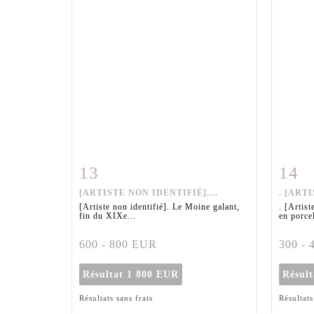
13
14
Fiche détaillée
Zoom
Fiche
[ARTISTE NON IDENTIFIÉ]....
. [ARTI
[Artiste non identifié]. Le Moine galant,
. [Artist
fin du XIXe...
en porcel
600 - 800 EUR
300 -
Résultat
1 800 EUR
Résul
Résultats sans frais
Résultats