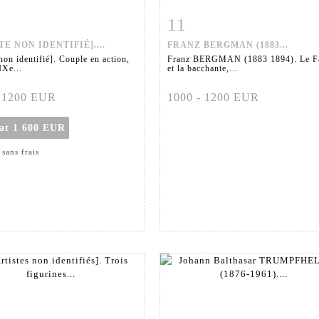
11
 détaillée
Zoom
Fiche détaillée
Zoo
TE NON IDENTIFIÉ]....
FRANZ BERGMAN (1883...
non identifié]. Couple en action,
Franz BERGMAN (1883 1894). Le F
IXe...
et la bacchante,...
- 1200 EUR
1000 - 1200 EUR
tat
1 600 EUR
 sans frais