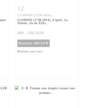
12
m
Fiche détaillée
Zoom
CLODION (1738-1814),...
aune
CLODION (1738-1814), d’après. La
Toilette, fin du XIXe...
400 - 500 EUR
Résultat
400 EUR
Résultats sans frais