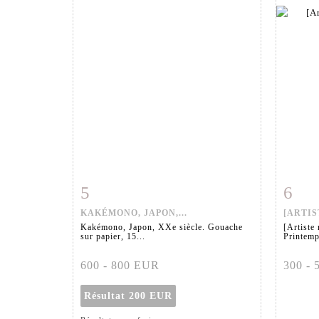
5
6
Fiche détaillée
Zoom
Fiche
KAKÉMONO, JAPON,...
[ARTIS
Kakémono, Japon, XXe siècle. Gouache
[Artiste
sur papier, 15...
Printemp
600 - 800 EUR
300 -
Résultat
200 EUR