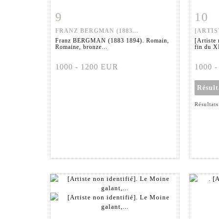
9
10
Fiche détaillée
Zoom
Fiche
FRANZ BERGMAN (1883...
[ARTIS
Franz BERGMAN (1883 1894). Romain,
[Artiste 
Romaine, bronze...
fin du X
1000 - 1200 EUR
1000 
Résul
Résultats