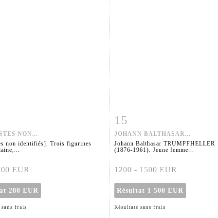
15
 détaillée
Zoom
Fiche détaillée
Zoo
STES NON...
JOHANN BALTHASAR...
es non identifiés]. Trois figurines
Johann Balthasar TRUMPFHELLER
aine,...
(1876-1961). Jeune femme...
 400 EUR
1200 - 1500 EUR
tat
280 EUR
Résultat
1 500 EUR
 sans frais
Résultats sans frais