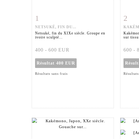
1
2
Fiche détaillée
Zoom
Fiche
NETSUKÉ, FIN DU...
KAKÉMO
Netsuké, fin du XIXe siècle. Groupe en
Kakémon
ivoire sculpté...
sur tissu
400 - 600 EUR
600 -
Résultat
400 EUR
Résul
Résultats sans frais
Résultats