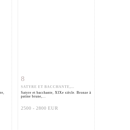
8
m
Fiche détaillée
Zoom
SATYRE ET BACCHANTE,...
re,
Satyre et bacchante, XIXe siècle. Bronze à
patine brune,...
2500 - 2800 EUR