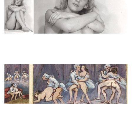
Adjugé 600 €
Jacques EXERTIER (actif 1950 et 1970).
Études de nu, vers 1950.
Adjugé 1200 €
Abbé de VOISENON.
Les Exercices de dévotion...