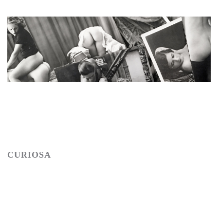
1786
Adjugé 280 €
BIEDERER, GRUNDWORTH & divers.
Études de nu et divers.
CURIOSA