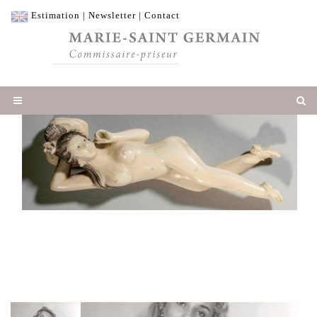
Estimation
|
Newsletter
|
Contact
Adjugé 508 €
"Femme médecine" figurée nue et chaussée
sa tête reposant sur un coussin.
Ivoire. Chine. Dynastie Qing. 19 ème siècle