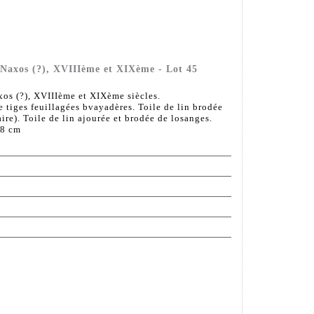
 Naxos (?), XVIIIème et XIXème - Lot 45
os (?), XVIIIème et XIXème siècles.
e tiges feuillagées bvayadères. Toile de lin brodée
ire). Toile de lin ajourée et brodée de losanges.
28 cm