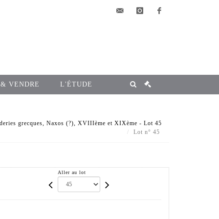
elsa@msg-
instagram
facebook
encheres.com
 & VENDRE
L'ÉTUDE
eries grecques, Naxos (?), XVIIIème et XIXème - Lot 45
Lot n° 45
Aller au lot