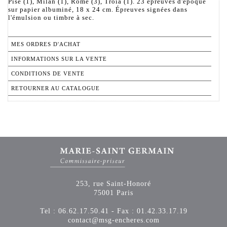
Pise (1), Milan (1), Rome (3), Troia (1). 23 épreuves d'époque
sur papier albuminé, 18 x 24 cm. Épreuves signées dans
l'émulsion ou timbre à sec.
MES ORDRES D'ACHAT
INFORMATIONS SUR LA VENTE
CONDITIONS DE VENTE
RETOURNER AU CATALOGUE
253, rue Saint-Honoré
75001 Paris
Tel : 06.62.17.50.41 - Fax : 01.42.33.17.19
contact@msg-encheres.com