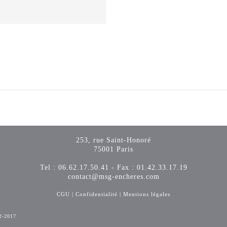
253, rue Saint-Honoré
75001 Paris
Tel : 06.62.17.50.41 - Fax : 01.42.33.17.19
contact@msg-encheres.com
CGU
|
Confidentialité
|
Mentions légales
2-2017