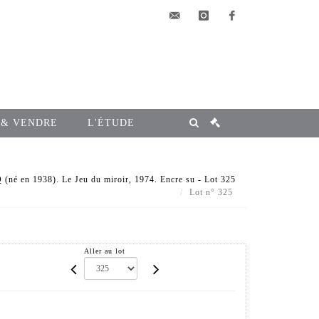
elsa@msg-
instagram
facebook
encheres.com
 & VENDRE
L'ÉTUDE
é en 1938). Le Jeu du miroir, 1974. Encre su - Lot 325
Lot n° 325
Aller au lot