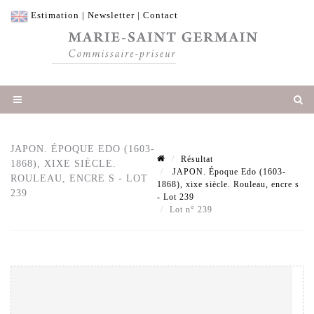
Estimation
|
Newsletter
|
Contact
JAPON. ÉPOQUE EDO (1603-
Résultat
1868), XIXE SIÈCLE.
JAPON. Époque Edo (1603-
ROULEAU, ENCRE S - LOT
1868), xixe siècle. Rouleau, encre s
239
- Lot 239
Lot n° 239