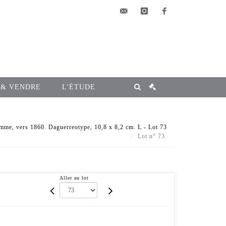
elsa@msg-
instagram
facebook
encheres.com
 & VENDRE
L'ÉTUDE
mme, vers 1860. Daguerreotype, 10,8 x 8,2 cm. L - Lot 73
Lot n° 73
Aller au lot