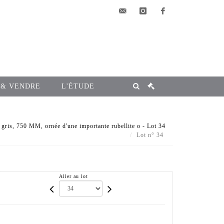
elsa@msg-
instagram
facebook
encheres.com
 & VENDRE
L'ÉTUDE
gris, 750 MM, ornée d'une importante rubellite o - Lot 34
Lot n° 34
Aller au lot