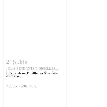
215 .bis
Fiche détaillée
Zoom
JOLIS PENDANTS D'OREILLES...
Jolis pendants d'oreilles en Girandoles
d'or jaune,...
2200 - 2300 EUR