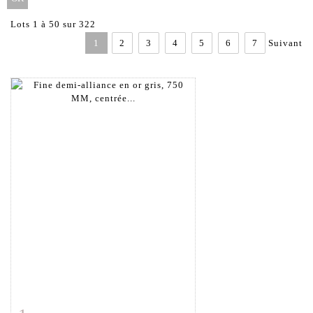
Lots 1 à 50 sur 322
1
2
3
4
5
6
7
Suivant
Fiche détaillée
Zoom