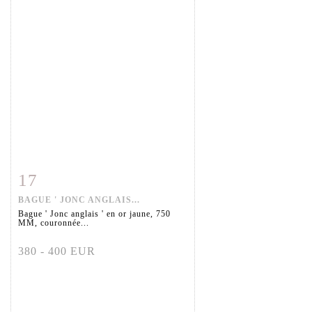
17
Fiche détaillée
Zoom
BAGUE ' JONC ANGLAIS...
Bague ' Jonc anglais ' en or jaune, 750
MM, couronnée...
380 - 400 EUR