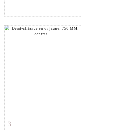
3
Fiche détaillée
Zoom