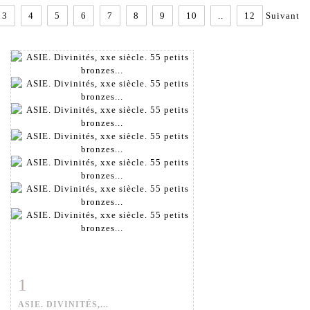
3
4
5
6
7
8
9
10
..
12
Suivant
1
Fiche détaillée
Zoom
ASIE. DIVINITÉS,...