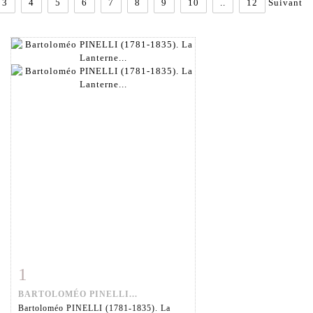
3
4
5
6
7
8
9
10
..
12
Suivant
1
Fiche détaillée
Zoom
BARTOLOMÉO PINELLI...
Bartoloméo PINELLI (1781-1835). La