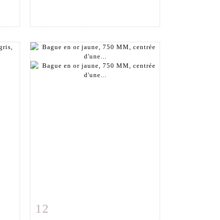
12
m
Fiche détaillée
Zoom