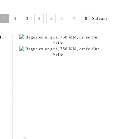
1
2
3
4
5
6
7
8
Suivant
m
Fiche détaillée
Zoom