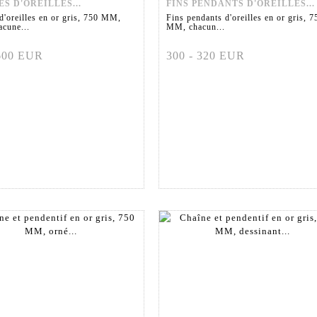
S D'OREILLES...
FINS PENDANTS D'OREILLES...
d'oreilles en or gris, 750 MM,
Fins pendants d'oreilles en or gris, 7
acune...
MM, chacun...
 600 EUR
300 - 320 EUR