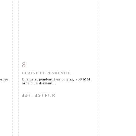
8
m
Fiche détaillée
Zoom
CHAÎNE ET PENDENTIF...
ornée
Chaîne et pendentif en or gris, 750 MM,
orné d'un diamant...
440 - 460 EUR