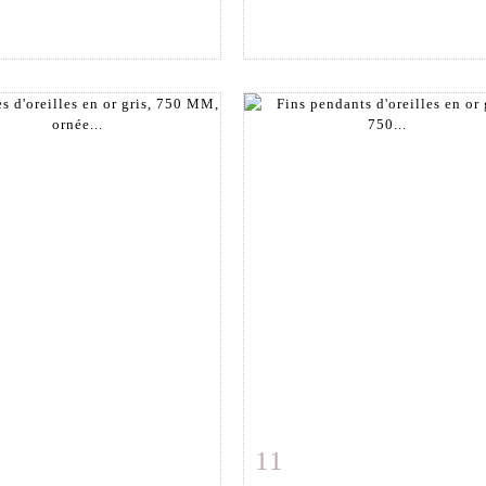
11
 détaillée
Zoom
Fiche détaillée
Zoo