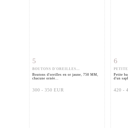
5
6
Fiche détaillée
Zoom
Fiche
BOUTONS D'OREILLES...
PETITE
Boutons d'oreilles en or jaune, 750 MM,
Petite b
chacune ornée...
d'un saph
300 - 350 EUR
420 -