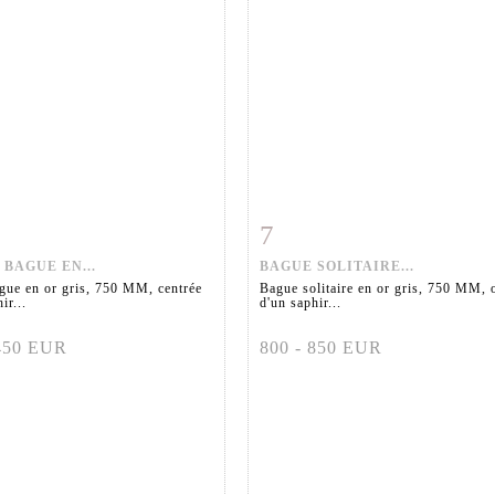
7
 détaillée
Zoom
Fiche détaillée
Zoo
 BAGUE EN...
BAGUE SOLITAIRE...
ague en or gris, 750 MM, centrée
Bague solitaire en or gris, 750 MM, 
ir...
d'un saphir...
 450 EUR
800 - 850 EUR