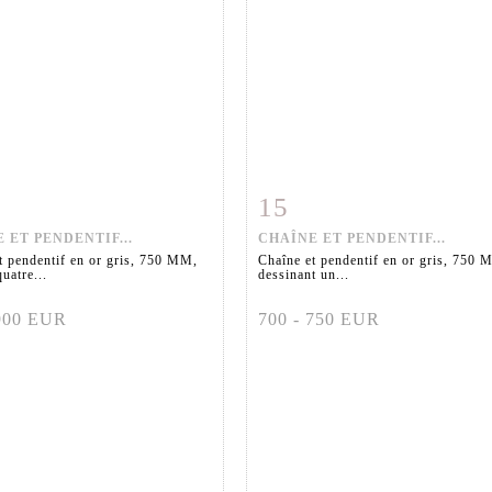
15
 détaillée
Zoom
Fiche détaillée
Zoo
 ET PENDENTIF...
CHAÎNE ET PENDENTIF...
t pendentif en or gris, 750 MM,
Chaîne et pendentif en or gris, 750 
uatre...
dessinant un...
 900 EUR
700 - 750 EUR