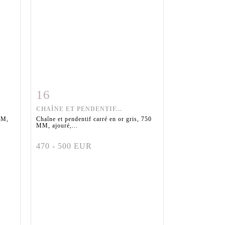
16
m
Fiche détaillée
Zoom
CHAÎNE ET PENDENTIF...
MM,
Chaîne et pendentif carré en or gris, 750
MM, ajouré,...
470 - 500 EUR