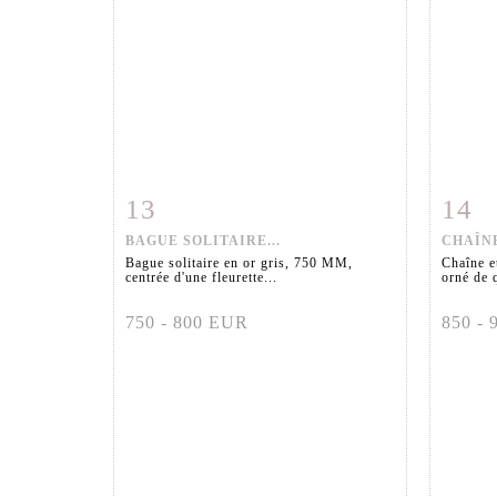
13
14
Fiche détaillée
Zoom
Fiche
BAGUE SOLITAIRE...
CHAÎNE
Bague solitaire en or gris, 750 MM,
Chaîne e
centrée d'une fleurette...
orné de q
750 - 800 EUR
850 -