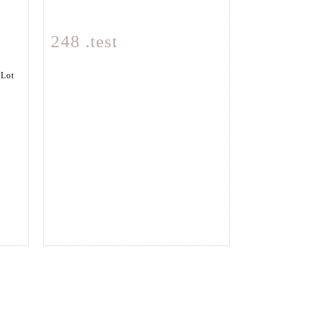
248 .test
m
Fiche détaillée
Zoom
 Lot