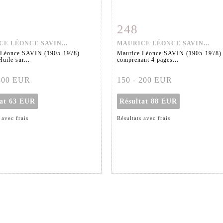
248
 détaillée
Zoom
Fiche détaillée
Zoo
E LÉONCE SAVIN...
MAURICE LÉONCE SAVIN...
 Léonce SAVIN (1905-1978)
Maurice Léonce SAVIN (1905-1978)
uile sur...
comprenant 4 pages...
 300 EUR
150 - 200 EUR
tat
63 EUR
Résultat
88 EUR
 avec frais
Résultats avec frais