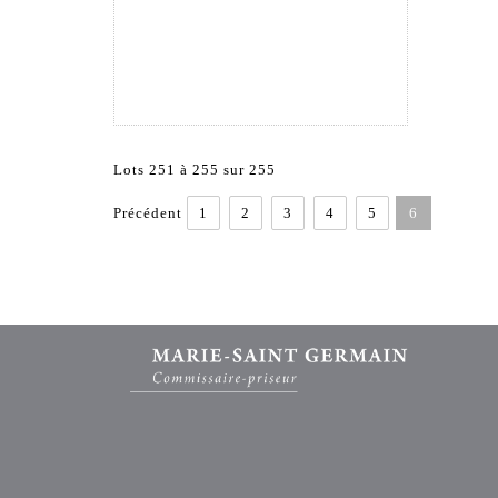
Lots 251 à 255 sur 255
Précédent
1
2
3
4
5
6