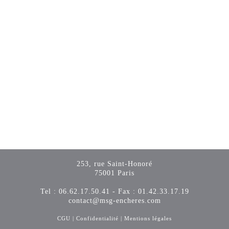
253, rue Saint-Honoré
75001 Paris
Tel : 06.62.17.50.41 - Fax : 01.42.33.17.19
contact@msg-encheres.com
CGU
|
Confidentialité
|
Mentions légales