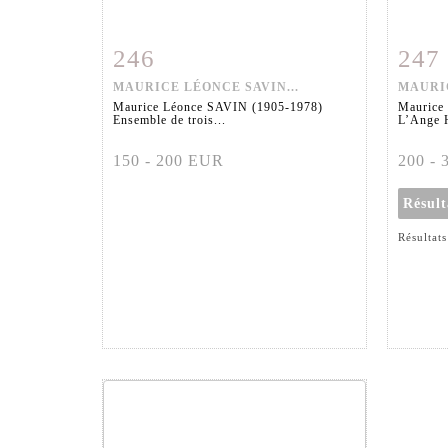
246
247
Fiche détaillée
Zoom
Fiche
MAURICE LÉONCE SAVIN...
MAURIC
Maurice Léonce SAVIN (1905-1978)
Maurice
Ensemble de trois...
L’Ange H
150 - 200 EUR
200 -
Résul
Résultats